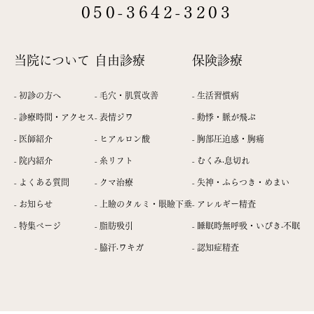
050-3642-3203
動悸·脈が飛ぶ
胸部圧迫感·胸痛
むく
症
（不整脈 etc）
（狭心症 etc）
（心
当院について
自由診療
保険診療
tc）
-
初診の方へ
-
毛穴・肌質改善
-
生活習慣病
-
診療時間・アクセス
-
表情ジワ
-
動悸・脈が飛ぶ
き
アレルギー精査
睡眠時無呼吸
・いび
認
-
医師紹介
-
ヒアルロン酸
-
胸部圧迫感・胸痛
（30分で原因判明）
（採血
き·不眠
-
院内紹介
-
糸リフト
-
むくみ·息切れ
-
よくある質問
-
クマ治療
-
失神・ふらつき・めまい
-
お知らせ
-
上瞼のタルミ・眼瞼下垂
-
アレルギー精査
-
特集ページ
-
脂肪吸引
-
睡眠時無呼吸・いびき·不眠
-
脇汗·ワキガ
-
認知症精査
上
ヒアルロン酸
糸リフト
c）
（埋没