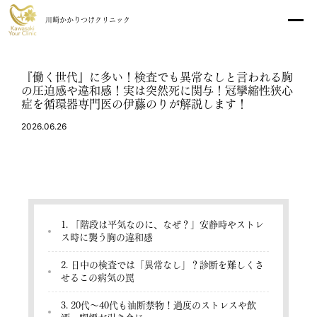
川崎かかりつけクリニック
『働く世代』に多い！検査でも異常なしと言われる胸
の圧迫感や違和感！実は突然死に関与！冠攣縮性狭心
症を循環器専門医の伊藤のりが解説します！
2026.06.26
1. 「階段は平気なのに、なぜ？」安静時やストレ
診療予約
ス時に襲う胸の違和感
2. 日中の検査では「異常なし」？診断を難しくさ
初診の方へ
診療時間・アクセス
せるこの病気の罠
医師紹介
院内紹介
3. 20代〜40代も油断禁物！過度のストレスや飲
料金表
よくある質問