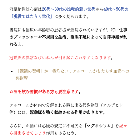
冠攣縮性狭心症は
20代〜30代の比較的若い世代
から
40代〜50代の
「現役ではたらく世代」
に多く見られます
。
当院にも幅広い年齢層の患者様が通院されていますが
、特に
仕事
のプレッシャーや不規則な生活、睡眠不足によって自律神経が乱
れる
と
、
冠動脈の異常なけいれんが引き起こされやすくなります
。
「深酒の翌朝」が一番危ない：アルコールがもたらす血管への
悪影響
お酒を飲む習慣がある方も要注意です
。
アルコールが体内で分解される際に出る代謝物質（アルデヒド
等）には、
冠動脈を強く収縮させる作用があります。
さらに、お酒には心臓の安定に不可欠な
「マグネシウム」
を
尿か
ら排出させてしまう
作用もあるため、