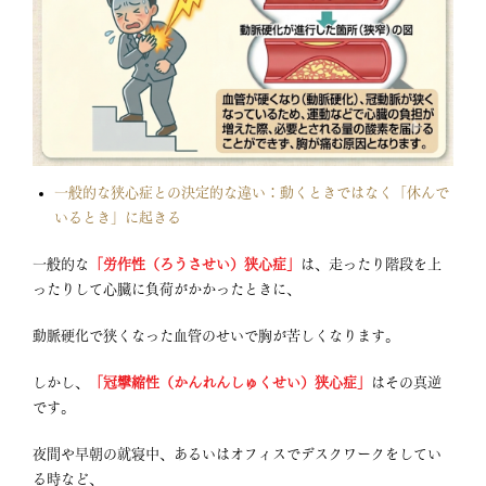
ヒアルロン酸
糸リフト
上瞼のタルミ
クマ治療
眼瞼下垂
（下瞼のタルミ取り）
（埋没二重術 etc）
脂肪吸引
脇汗・ワキガ
（二重アゴ・二の腕）
一般的な狭心症との決定的な違い：動くときではなく「休んで
いるとき」に起きる
一般的な
「労作性（ろうさせい）狭心症」
は、走ったり階段を上
ったりして心臓に負荷がかかったときに、
動脈硬化で狭くなった血管のせいで胸が苦しくなります
。
しかし、
「冠攣縮性（かんれんしゅくせい）狭心症」
はその真逆
です
。
夜間や早朝の就寝中、あるいはオフィスでデスクワークをしてい
る時など、