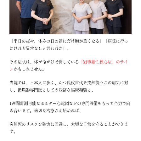
「平日の夜や、休みの日の朝にだけ胸が重くなる」「病院に行っ
たけれど異常なしと言われた」
。
その症状は、体が命がけで発している
「冠攣縮性狭心症」のサイ
ン
かもしれません
。
当院では、日本人に多く、かつ現役世代を突然襲うこの病気に対
し
、循環器専門医としての豊富な臨床経験と、
1週間計測可能なホルター心電図などの専門設備をもって全力で向
き合います
。適切な治療さえ始めれば、
突然死のリスクを確実に回避し、大切な日常を守ることができま
す
。