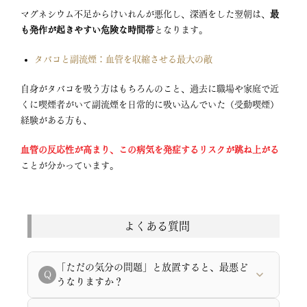
マグネシウム不足からけいれんが悪化し
、深酒をした翌朝は、
最
も発作が起きやすい危険な時間帯
となります
。
タバコと副流煙：血管を収縮させる最大の敵
自身がタバコを吸う方はもちろんのこと
、過去に職場や家庭で近
くに喫煙者がいて副流煙を日常的に吸い込んでいた（受動喫煙）
経験がある方も
、
血管の反応性が高まり、この病気を発症するリスクが跳ね上がる
ことが分かっています。
よくある質問
「ただの気分の問題」と放置すると、最悪ど
Q
うなりますか？