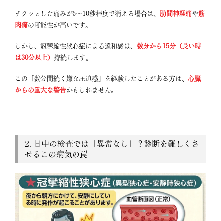
チクッとした痛みが5〜10秒程度で消える場合は、
肋間神経痛
や
筋
肉痛
の可能性が高いです
。
しかし、冠攣縮性狭心症による違和感は、
数分から15分（長い時
は30分以上）
持続します
。
この「数分間続く嫌な圧迫感」を経験したことがある方は、
心臓
からの重大な警告
かもしれません。
2. 日中の検査では「異常なし」？診断を難しくさ
せるこの病気の罠