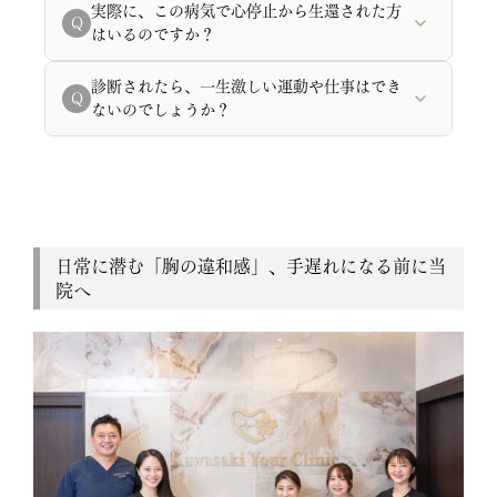
A. 血管のけいれん（攣縮）が長時間続くと、心臓の筋肉
実際に、この病気で心停止から生還された方
Q
に血液が行かなくなり、そのまま心筋梗塞へ移行しま
はいるのですか？
す。さらに恐ろしいのは、酸欠を起こした心臓がパニッ
クを起こし、
「致死的な不整脈」を発生させる
ことで
A. はい、いらっしゃいます。当院には、実際に胸の圧迫
診断されたら、一生激しい運動や仕事はでき
Q
す。これにより、さっきまで元気だった人が突然意識を
感を自覚した後に「心停止」を起こされた40代の男性患
ないのでしょうか？
失い、
心停止・突然死に至る危険
があります。「すぐ治
者様が通院されています。その方は幸いにも迅速な心肺
るから」という自己判断は命取りです。
蘇生によって心拍が再開し、一命を取り留めました。そ
A. そんなことはありません。冠攣縮性狭心症は、原因で
の後、当院で適切な「薬剤管理」を継続することで、現
ある
血管のけいれんを抑える薬（カルシウム拮抗薬な
在は何の後遺症もなく、毎日元気に社会復帰してお仕事
ど）
を毎日正しく内服すれば、
高い確率で発作を完全に
をされています。
コントロール
できます。薬でコントロールできていれ
ば、お仕事も日常生活も、これまで通り普通に楽しんで
日常に潜む「胸の違和感」、手遅れになる前に当
いただくことが可能です。
院へ