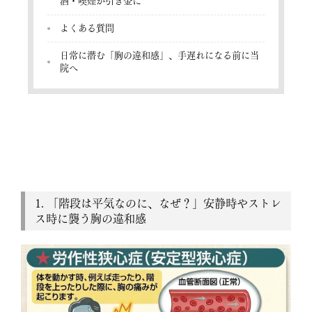
酒・喫煙が引き金に
お知らせ
特集ページ
お問い合わせ
よくある質問
日常に潜む「胸の違和感」、手遅れになる前に当
院へ
生活習慣病
動悸·脈が飛ぶ
（高血圧·脂質異常症
（不整脈 etc）
·糖尿病·高尿酸血症 etc）
胸部圧迫感·胸痛
むくみ·息切れ
（狭心症 etc）
（心不全 etc）
アレルギー精査
失神·ふらつき
·めまい
（30分で原因判明）
1. 「階段は平気なのに、なぜ？」安静時やストレ
睡眠時無呼吸
認知症精査
ス時に襲う胸の違和感
・いびき·不眠
（採血で予兆も判明）
毛穴・肌質改善
表情ジワ
（ケアシス）
（ボトックス注射 etc）