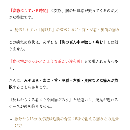
「安静にしている時間」
に突然、胸の圧迫感が襲ってくる
のが大
きな特徴です
。
見逃しやすい「胸以外」のSOS：あご・首・左肩・奥歯の痛み
この病気の症状は、必ずしも
「胸の真ん中が激しく痛む」
とは限
りません
。
「食べ物がつっかえたような重たい違和感」
と表現される方も多
く、
さらに、
みぞおち・あご・首・左肩・左腕・奥歯などに痛みが放
散
することもあります
。
「疲れからくる肩こりや歯痛だろう」と勘違いし、発見が遅れる
ケースが後を絶ちません。
数分から15分の持続は危険の合図：5秒で消える痛みとの見分
け方