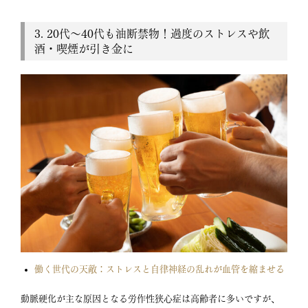
3. 20代〜40代も油断禁物！過度のストレスや飲
酒・喫煙が引き金に
働く世代の天敵：ストレスと自律神経の乱れが血管を縮ませる
動脈硬化が主な原因となる労作性狭心症は高齢者に多いですが
、