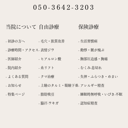
050-3642-3203
脂肪吸引
脇汗・ワキガ
当院について
自由診療
保険診療
り）
（二重アゴ・二の腕）
-
初診の方へ
-
毛穴・肌質改善
-
生活習慣病
-
診療時間・アクセス
-
表情ジワ
-
動悸・脈が飛ぶ
善
毛穴・肌質改善
シミ・にきび
プラ
-
医師紹介
-
ヒアルロン酸
-
胸部圧迫感・胸痛
ス）
（肌育注射）
痩身・AGA
に
-
院内紹介
-
糸リフト
-
むくみ·息切れ
-
よくある質問
-
クマ治療
-
失神・ふらつき・めまい
-
お知らせ
-
上瞼のタルミ・眼瞼下垂
-
アレルギー精査
-
特集ページ
-
脂肪吸引
-
睡眠時無呼吸・いびき·不眠
-
脇汗·ワキガ
-
認知症精査