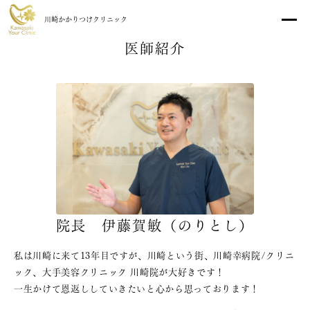
川崎かかりつけクリニック
医師紹介
院長 伊藤賀敏（のりとし）
診療予約
私は川崎に来て
13年目
ですが、川崎という街、川崎幸病院/クリニ
初診の方へ
診療時間・アクセス
ック、大手美容クリニック 川崎院が大好きです！
医師紹介
院内紹介
一生かけて恩返し
していきたいと心から思っております！
料金表
よくある質問