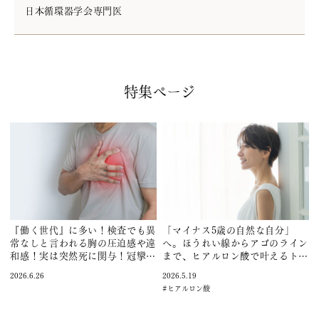
日本循環器学会専門医
特集ページ
『働く世代』に多い！検査でも異
「マイナス5歳の自然な自分」
常なしと言われる胸の圧迫感や違
へ。ほうれい線からアゴのライン
和感！実は突然死に関与！冠攣縮
まで、ヒアルロン酸で叶えるトー
性狭心症を循環器専門医の伊藤の
タル美
2026.6.26
2026.5.19
りが解説します！
#ヒアルロン酸