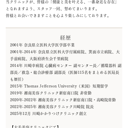
お知らせ
特集ページ
当クリニックが、皆様の「健康と美を叶える、一番身近な存在」
お問い合わせ
となれますよう、スタッフ一同、努めてまいります。
皆様とお会いできますことを心より楽しみにしております。
生活習慣病
動悸·脈が飛ぶ
経歴
（高血圧·脂質異常症
（不整脈 etc）
·糖尿病·高尿酸血症 etc）
2001年 奈良県立医科大学医学部卒業
2001年-2014年 奈良県立医科大学付属病院、箕面市立病院、大
胸部圧迫感·胸痛
むくみ·息切れ
（狭心症 etc）
（心不全 etc）
手前病院、大阪府済生会千里病院
2014年 川崎幸病院 心臓病センター 副センター長／循環器科 副
アレルギー精査
失神·ふらつき
·めまい
部長／救急・総合診療部 副部長（医師115名をまとめる医局長
（30分で原因判明）
も歴任）
睡眠時無呼吸
認知症精査
2015年 Thomas Jefferson University（米国）短期留学
・いびき·不眠
（採血で予兆も判明）
2019年 湘南美容クリニック新宿南口院 非常勤
2020年-2022年 湘南美容クリニック新宿南口院・高崎院常勤
2022年-2025年 湘南美容クリニック川崎院 院長
2025年12月 川崎かかりつけクリニック創立
毛穴・肌質改善
表情ジワ
（ケアシス）
（ボトックス注射 etc）
【大手美容クリニックにて】