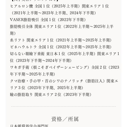
ヒアルロン酸 全国１位（2025年上半期）関東エリア１位
ヒアルロン酸
糸リフト
（2021年上半期〜2023年上半期、2024年下半期）
VASER脂肪吸引 全国１位（2022年下半期）
上瞼のタルミ
クマ治療
脂肪吸引全体 関東エリア１位（2022年上半期～2025年上半
眼瞼下垂
（下瞼のタルミ取り）
（埋没二重術 etc）
期）
糸リフト 関東エリア１位（2021年上半期～2025年上半期）
脂肪吸引
脇汗・ワキガ
ピネハウルトラ 全国１位（2022年上半期～2025年上半期）
（二重アゴ・二の腕）
切らない眼瞼下垂術 東日本１位（2025年上半期）関東エリア１
位（2023年下半期〜2024年下半期）
ワキガ手術（根こそぎベイザーシェービング）全国２位（2023
年下半期～2025年上半期）
クマ治療・手の甲・首のシワのナノリッチ（脂肪注入）関東エ
リア３位（2023年下半期、2025年上半期）
瞼の脂肪取り 関東エリア２位（2023年下半期）
資格／所属
日本循環器学会専門医