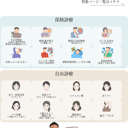
特集ページ一覧はコチラ
保険診療
生活習慣病
動悸·脈が飛ぶ
胸部圧迫感·胸痛
むくみ·息切れ
（高血圧·脂質異常症
（不整脈 etc）
（狭心症 etc）
（心不全 etc）
·糖尿病·高尿酸血症 etc）
アレルギー精査
認知症精査
失神·ふらつき
·めまい
睡眠時無呼吸
・いびき·不眠
（30分で原因判明）
（採血で予兆も判明）
自由診療
毛穴・肌質改善
表情ジワ
ヒアルロン酸
糸リフト
（ケアシス）
（ボトックス注射 etc）
上瞼のタルミ
クマ治療
脂肪吸引
脇汗・ワキガ
眼瞼下垂
（下瞼のタルミ取り）
（二重アゴ・二の腕）
（埋没二重術 etc）