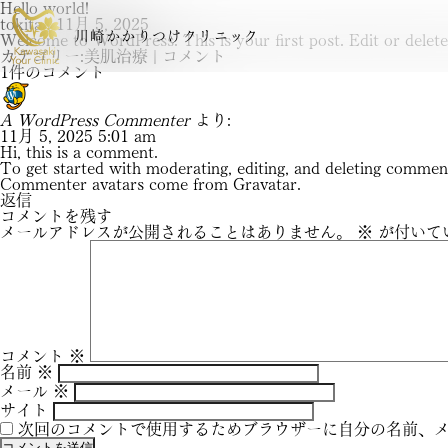
Hello world!
tokita
|
11月 5, 2025
川崎かかりつけクリニック
Welcome to WordPress. This is your first post. Edit or delete i
カテゴリー:
美肌治療
|
コメント
1件のコメント
A WordPress Commenter
より:
11月 5, 2025 5:01 am
Hi, this is a comment.
To get started with moderating, editing, and deleting commen
Commenter avatars come from
Gravatar
.
返信
コメントを残す
メールアドレスが公開されることはありません。
※
が付いて
初診の方へ
料金表
コメント
※
名前
※
メール
※
サイト
次回のコメントで使用するためブラウザーに自分の名前、