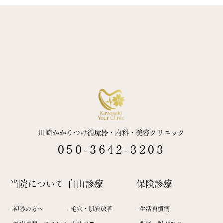
動悸·脈が飛ぶ
胸部圧迫感·胸痛
むく
症
（不整脈 etc）
（狭心症 etc）
（心
tc）
き
アレルギー精査
睡眠時無呼吸
・いび
認
（30分で原因判明）
（採血
き·不眠
川崎かかりつけ循環器・内科・美容クリニック
050-3642-3203
当院について
自由診療
保険診療
上
ヒアルロン酸
糸リフト
-
初診の方へ
-
毛穴・肌質改善
-
生活習慣病
c）
（埋没